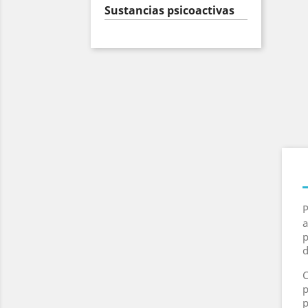
Sustancias psicoactivas
P
a
p
C
p
p