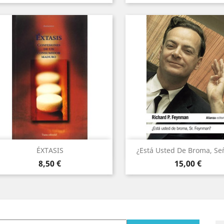
Vista rápida
Vista rápida


ÉXTASIS
¿Está Usted De Broma, Señ
Precio
Precio
8,50 €
15,00 €