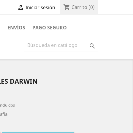
shopping_cart

Carrito
(0)
Iniciar sesión
S
ENVÍOS
PAGO SEGURO

LES DARWIN
ncluidos
afía