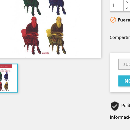

Fuera
Compartir
N
Polí
Informació