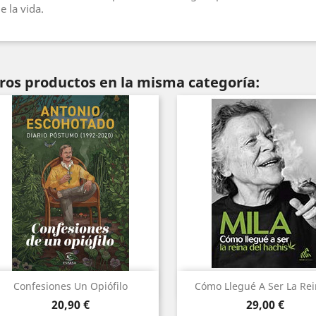
e la vida.
tros productos en la misma categoría:
Vista rápida
Vista rápida


Confesiones Un Opiófilo
Cómo Llegué A Ser La Rein
Precio
Precio
20,90 €
29,00 €