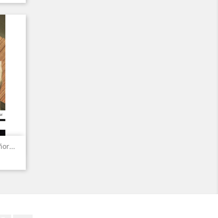
or...