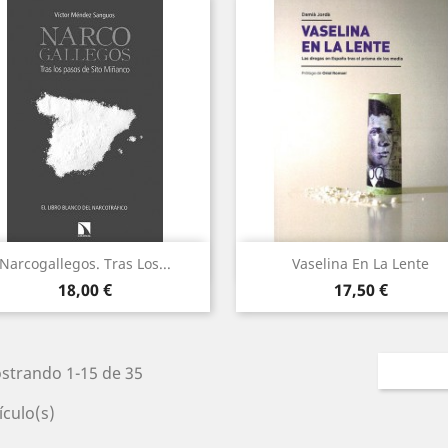
Vista rápida
Vista rápida


Narcogallegos. Tras Los...
Vaselina En La Lente
Precio
Precio
18,00 €
17,50 €
strando 1-15 de 35
ículo(s)