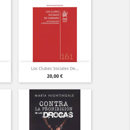
Vista rápida

Los Clubes Sociales De...
Precio
20,00 €