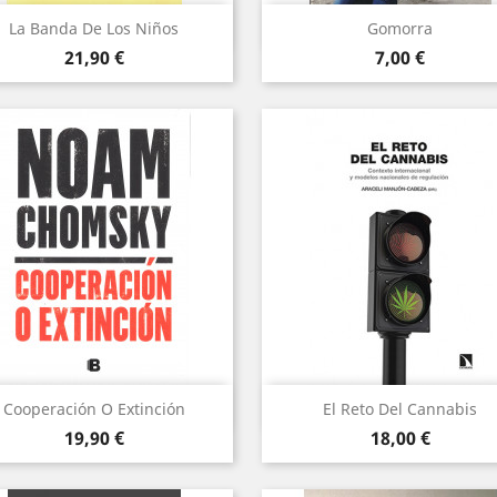
Vista rápida
Vista rápida


La Banda De Los Niños
Gomorra
Precio
Precio
21,90 €
7,00 €
Vista rápida
Vista rápida


Cooperación O Extinción
El Reto Del Cannabis
Precio
Precio
19,90 €
18,00 €