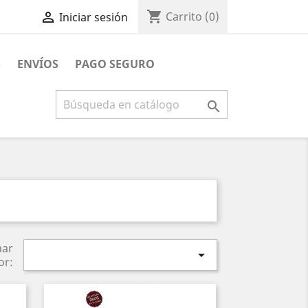
shopping_cart

Carrito
(0)
Iniciar sesión
S
ENVÍOS
PAGO SEGURO

nar

or: