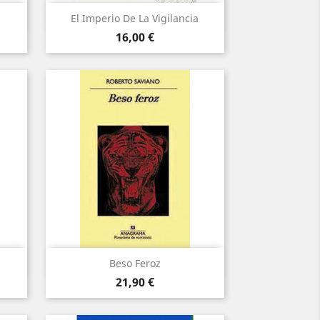
Vista rápida

El Imperio De La Vigilancia
Precio
16,00 €
Vista rápida

Beso Feroz
Precio
21,90 €