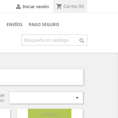
shopping_cart

Carrito
(0)
Iniciar sesión
S
ENVÍOS
PAGO SEGURO

nar

or: