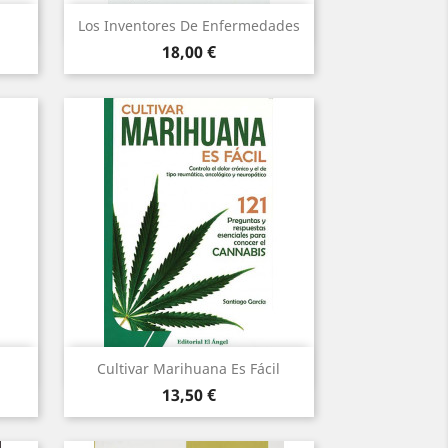
Vista rápida

Los Inventores De Enfermedades
Precio
18,00 €
Vista rápida

Cultivar Marihuana Es Fácil
Precio
13,50 €