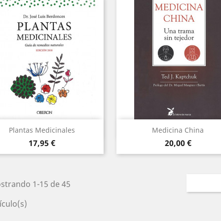
Vista rápida
Vista rápida


Plantas Medicinales
Medicina China
Precio
Precio
17,95 €
20,00 €
strando 1-15 de 45
ículo(s)