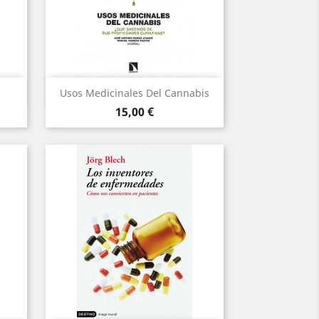
Vista rápida

s
Usos Medicinales Del Cannabis
Precio
15,00 €