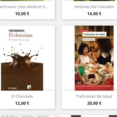
Vista rápida
Vista rápida


rihuana: Usos Médicos Y...
Historias Del Cannabis
Precio
Precio
10,00 €
14,00 €
Vista rápida
Vista rápida


El Chocolate
Traficantes De Salud
Precio
Precio
12,00 €
20,00 €