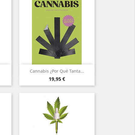
Vista rápida

Cannabis ¿Por Qué Tanta...
Precio
19,95 €