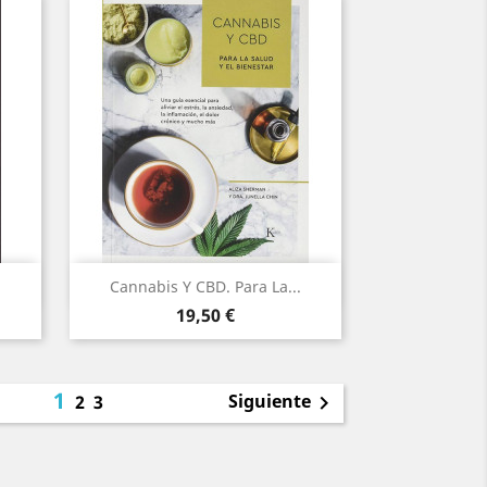
Vista rápida

Cannabis Y CBD. Para La...
Precio
19,50 €
1
Siguiente
2
3
