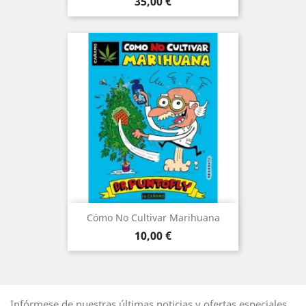
Precio
35,00 €
Cómo No Cultivar Marihuana
Precio
10,00 €
Infórmese de nuestras últimas noticias y ofertas especiales