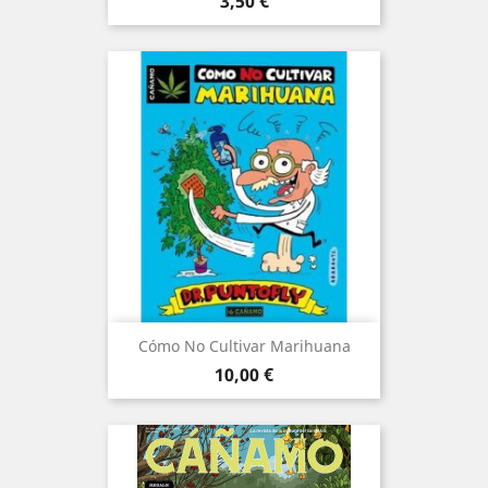
Precio
3,50 €
Cómo No Cultivar Marihuana
Precio
10,00 €