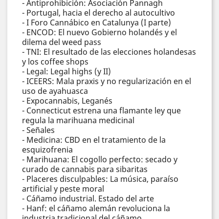
- Antiprohibición: Asociación Pannagh
- Portugal, hacia el derecho al autocultivo
- I Foro Cannábico en Catalunya (I parte)
- ENCOD: El nuevo Gobierno holandés y el
dilema del weed pass
- TNI: El resultado de las elecciones holandesas
y los coffee shops
- Legal: Legal highs (y II)
- ICEERS: Mala praxis y no regularización en el
uso de ayahuasca
- Expocannabis, Leganés
- Connecticut estrena una flamante ley que
regula la marihuana medicinal
- Señales
- Medicina: CBD en el tratamiento de la
esquizofrenia
- Marihuana: El cogollo perfecto: secado y
curado de cannabis para sibaritas
- Placeres disculpables: La música, paraíso
artificial y peste moral
- Cáñamo industrial. Estado del arte
- Hanf: el cáñamo alemán revoluciona la
industria tradicional del cáñamo