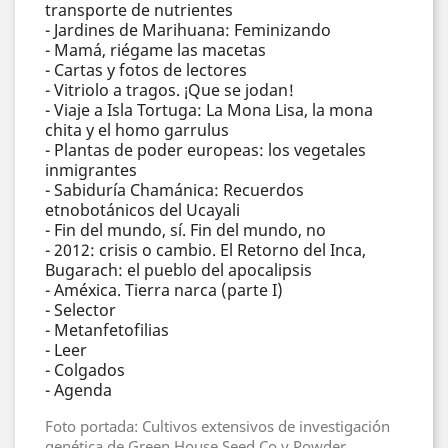
transporte de nutrientes
- Jardines de Marihuana: Feminizando
- Mamá, riégame las macetas
- Cartas y fotos de lectores
- Vitriolo a tragos. ¡Que se jodan!
- Viaje a Isla Tortuga: La Mona Lisa, la mona
chita y el homo garrulus
- Plantas de poder europeas: los vegetales
inmigrantes
- Sabiduría Chamánica: Recuerdos
etnobotánicos del Ucayali
- Fin del mundo, sí. Fin del mundo, no
- 2012: crisis o cambio. El Retorno del Inca,
Bugarach: el pueblo del apocalipsis
- Améxica. Tierra narca (parte I)
- Selector
- Metanfetofilias
- Leer
- Colgados
- Agenda
Foto portada: Cultivos extensivos de investigación
genética de Green House Seed Co y Powder