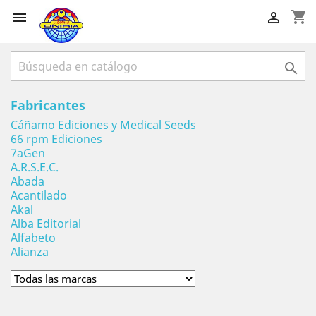
shopping_cart



Fabricantes
Cáñamo Ediciones y Medical Seeds
66 rpm Ediciones
7aGen
A.R.S.E.C.
Abada
Acantilado
Akal
Alba Editorial
Alfabeto
Alianza