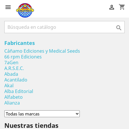
shopping_cart



Fabricantes
Cáñamo Ediciones y Medical Seeds
66 rpm Ediciones
7aGen
A.R.S.E.C.
Abada
Acantilado
Akal
Alba Editorial
Alfabeto
Alianza
Nuestras tiendas